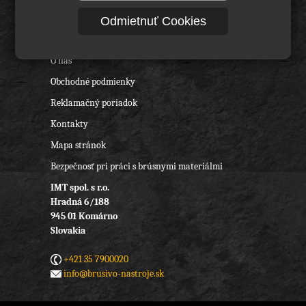
Rezné nástroje, vrtáky a frézy
Odmietnuť Cookies
Ochranné pracovné pomôcky
O nás
Obchodné podmienky
Reklamačný poriadok
Kontakty
Mapa stránok
Bezpečnosť pri práci s brúsnymi materiálmi
IMT spol. s r.o.
Hradná 6/188
945 01 Komárno
Slovakia
+421 35 7900020
info@brusivo-nastroje.sk