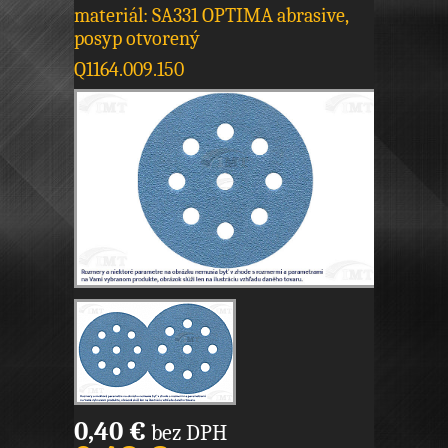
materiál: SA331 OPTIMA abrasive,
posyp otvorený
Q1164.009.150
0,40 €
bez DPH