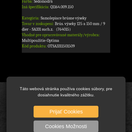
Farba:
Šedomodrá
Iná špecifikácia:
Q1164.009.150
Kategória:
Samolepiace brúsne výseky
Tovar v zoskupení:
Brús. výseky 125 a 150 mm / 9
dier - SA331 such.z. (764015)
Vhodné pre opracovávané materály/výrobca:
Multipoužitie-Optima
Kód produktu:
OTSA3311501509
Táto webová stránka používa cookies súbory, pre
Úvod
dosiahnutie kvalitného zážitku.
Brusivo základné
Prijať Cookies
Keramické brusivo
Diamantové brusivo
Cookies Možnosti
Technické kefy a pílové kotúče