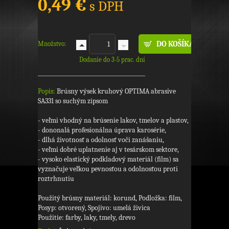
0,49 €
s DPH
Množstvo:
Dodanie do 3-5 prac. dní
Popis:
Brúsny výsek kruhový OPTIMA abrasive
SA331 so suchým zipsom
- veľmi vhodný na brúsenie lakov, tmelov a plastov,
- dononalá profesionálna úprava karosérie,
- dlhá životnosť a odolnosť voči zanášaniu,
- veľmi dobré uplatnenie aj v tesárskom sektore,
- vysoko elastický podkladový materiál (film) sa
vyznačuje veľkou pevnosťou a odolnosťou proti
roztrhnutiu
Použitý brúsny materiál: korund, Podložka: film,
Posyp: otvorený, Spojivo: umelá živica
Použitie: farby, laky, tmely, drevo