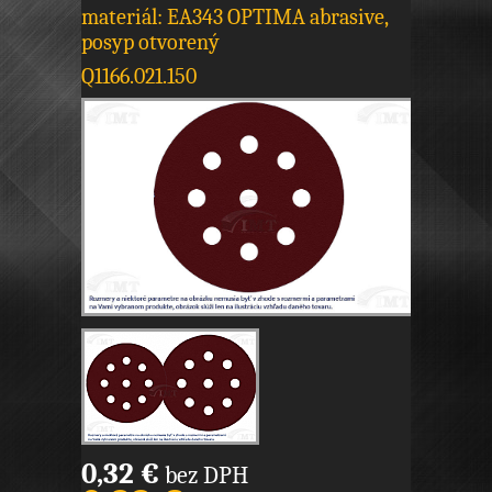
materiál: EA343 OPTIMA abrasive,
posyp otvorený
Q1166.021.150
0,32 €
bez DPH