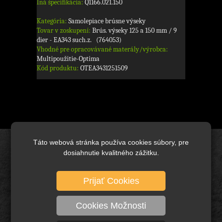
Iná špecifikácia:
Q1166.021.150
Kategória:
Samolepiace brúsne výseky
Tovar v zoskupení:
Brús. výseky 125 a 150 mm / 9
dier - EA343 such.z. (764053)
Vhodné pre opracovávané materály/výrobca:
Multipoužitie-Optima
Kód produktu:
OTEA3431251509
Táto webová stránka používa cookies súbory, pre
Úvod
dosiahnutie kvalitného zážitku.
Brusivo základné
Prijať Cookies
Keramické brusivo
Diamantové brusivo
Cookies Možnosti
Technické kefy a pílové kotúče