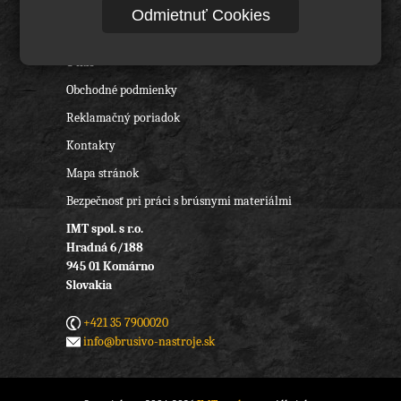
Rezné nástroje, vrtáky a frézy
Odmietnuť Cookies
Ochranné pracovné pomôcky
O nás
Obchodné podmienky
Reklamačný poriadok
Kontakty
Mapa stránok
Bezpečnosť pri práci s brúsnymi materiálmi
IMT spol. s r.o.
Hradná 6/188
945 01 Komárno
Slovakia
+421 35 7900020
info@brusivo-nastroje.sk