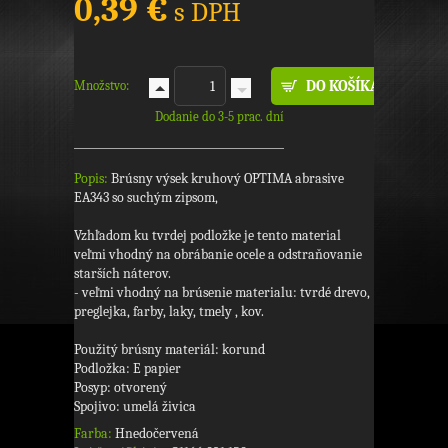
0,39 €
s DPH
Množstvo:
Dodanie do 3-5 prac. dní
Popis:
Brúsny výsek kruhový OPTIMA abrasive
EA343 so suchým zipsom,
Vzhľadom ku tvrdej podložke je tento material
veľmi vhodný na obrábanie ocele a odstraňovanie
starších náterov.
- veľmi vhodný na brúsenie materialu: tvrdé drevo,
preglejka, farby, laky, tmely , kov.
Použitý brúsny materiál: korund
Podložka: E papier
Posyp: otvorený
Spojivo: umelá živica
Farba:
Hnedočervená