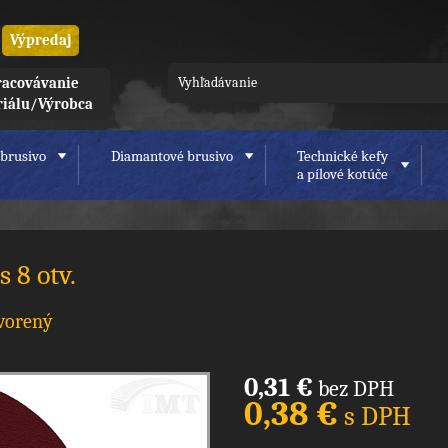
Výpredaj
acovávanie
riálu/Výrobca
brusivo
Diamantové brusivo
Technické kefy
a pílové kotúče
 8 otv.
tvorený
0,31 €
bez DPH
0,38 €
s DPH