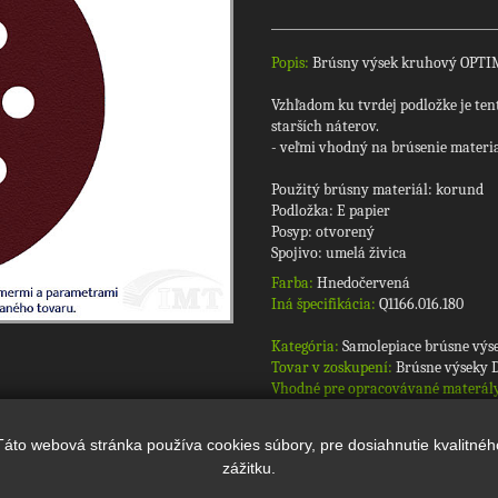
Popis:
Brúsny výsek kruhový OPTIM
Vzhľadom ku tvrdej podložke je ten
starších náterov.
- veľmi vhodný na brúsenie materialu
Použitý brúsny materiál: korund
Podložka: E papier
Posyp: otvorený
Spojivo: umelá živica
Farba:
Hnedočervená
Iná špecifikácia:
Q1166.016.180
Kategória:
Samolepiace brúsne výs
Tovar v zoskupení:
Brúsne výseky 
Vhodné pre opracovávané materál
Kód produktu:
OTEA3431251808
Táto webová stránka používa cookies súbory, pre dosiahnutie kvalitnéh
zážitku.