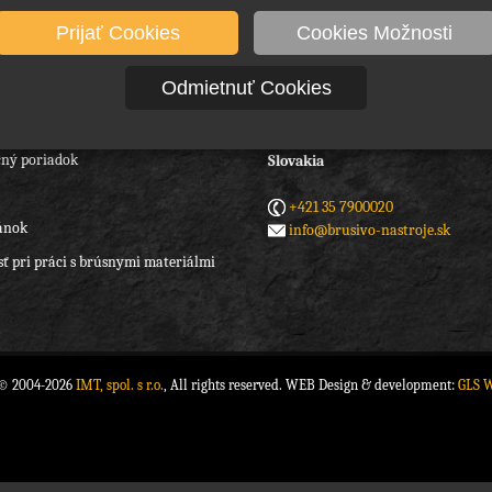
Prijať Cookies
Cookies Možnosti
Odmietnuť Cookies
IMT spol. s r.o.
Hradná 6/188
 podmienky
945 01 Komárno
ný poriadok
Slovakia
+421 35 7900020
ánok
info@brusivo-nastroje.sk
ť pri práci s brúsnymi materiálmi
 © 2004-2026
IMT, spol. s r.o.
, All rights reserved. WEB Design & development:
GLS 