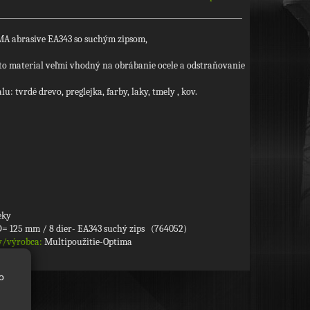
A abrasive EA343 so suchým zipsom,
to material veľmi vhodný na obrábanie ocele a odstraňovanie
: tvrdé drevo, preglejka, farby, laky, tmely , kov.
eky
D= 125 mm / 8 dier- EA343 suchý zips (764052)
y/výrobca:
Multipoužitie-Optima
o