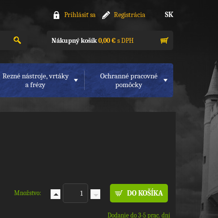
SK
Prihlásiť sa
Registrácia
Nákupný košík
0,00 €
s DPH
Rezné nástroje, vrtáky
Ochranné pracovné
a frézy
pomôcky
Množstvo:
Dodanie do 3-5 prac. dní