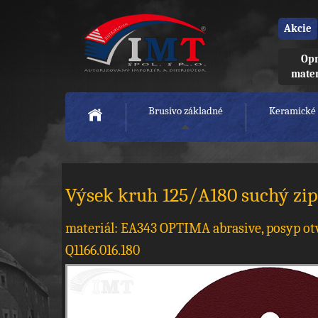
Akcie
Opr
mate
Brusivo základné
Keramické 
Výsek kruh 125/A180 suchý zips
materiál: EA343 OPTIMA abrasive, posyp o
Q1166.016.180