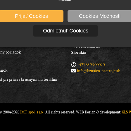
Prijať Cookies
Cookies Možnosti
Odmietnuť Cookies
IMT spol. s r.o.
Hradná 6/188
 podmienky
945 01 Komárno
ný poriadok
Slovakia
+421 35 7900020
ánok
info@brusivo-nastroje.sk
ť pri práci s brúsnymi materiálmi
 © 2004-2026
IMT, spol. s r.o.
, All rights reserved. WEB Design & development:
GLS 