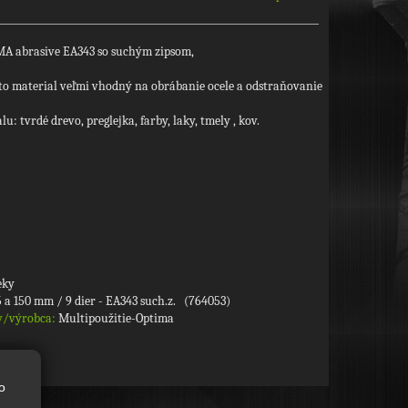
A abrasive EA343 so suchým zipsom,
to material veľmi vhodný na obrábanie ocele a odstraňovanie
: tvrdé drevo, preglejka, farby, laky, tmely , kov.
eky
5 a 150 mm / 9 dier - EA343 such.z. (764053)
y/výrobca:
Multipoužitie-Optima
o