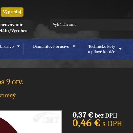
Výpredaj
acovávanie
riálu/Výrobca
brusivo
Diamantové brusivo
Technické kefy
a pílové kotúče
 9 otv.
tvorený
0,37 €
bez DPH
0,46 €
s DPH