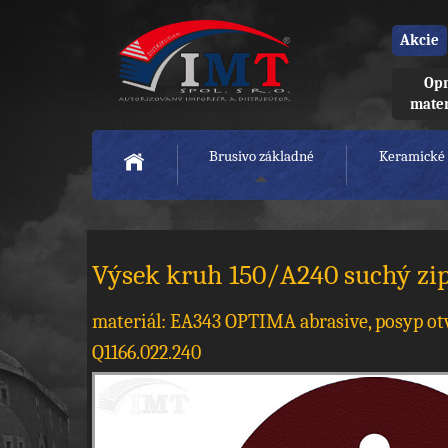
Akcie
Opr
mate
Brusivo základné
Keramické 
Výsek kruh 150/A240 suchý zips
materiál: EA343 OPTIMA abrasive, posyp o
Q1166.022.240