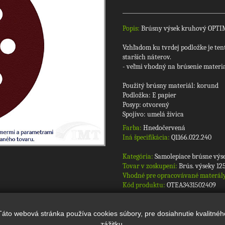
Popis:
Brúsny výsek kruhový OPTIM
Vzhľadom ku tvrdej podložke je ten
starších náterov.
- veľmi vhodný na brúsenie materialu
Použitý brúsny materiál: korund
Podložka: E papier
Posyp: otvorený
Spojivo: umelá živica
Farba:
Hnedočervená
Iná špecifikácia:
Q1166.022.240
Kategória:
Samolepiace brúsne výs
Tovar v zoskupení:
Brús. výseky 12
Vhodné pre opracovávané materál
Kód produktu:
OTEA3431502409
Táto webová stránka používa cookies súbory, pre dosiahnutie kvalitnéh
zážitku.