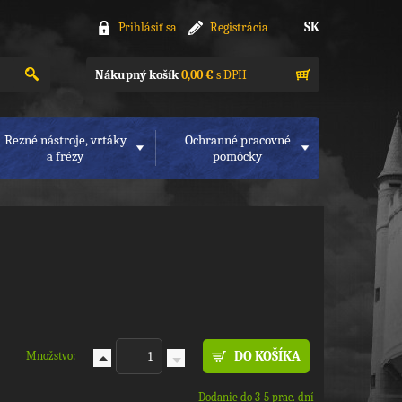
SK
Prihlásiť sa
Registrácia
Nákupný košík
0,00 €
s DPH
Rezné nástroje, vrtáky
Ochranné pracovné
a frézy
pomôcky
Množstvo:
Dodanie do 3-5 prac. dní