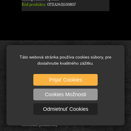
Kód produktu:
OTEA3431500807
Úvod
Táto webová stránka používa cookies súbory, pre
Brusivo základné
dosiahnutie kvalitného zážitku.
Keramické brusivo
Prijať Cookies
Diamantové brusivo
Technické kefy a pílové kotúče
Cookies Možnosti
Rezné nástroje, vrtáky a frézy
Ochranné pracovné pomôcky
Odmietnuť Cookies
O nás
Obchodné podmienky