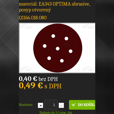
materiál: EA343 OPTIMA abrasive,
posyp otvorený
Q1166.018.080
0,40 €
bez DPH
0,49 €
s DPH
Množstvo:
Dodanie do 3-5 prac. dní