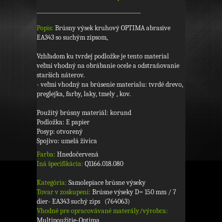
Popis:
Brúsny výsek kruhový OPTIMA abrasive
EA343 so suchým zipsom,
Vzhľadom ku tvrdej podložke je tento material
veľmi vhodný na obrábanie ocele a odstraňovanie
starších náterov.
- veľmi vhodný na brúsenie materialu: tvrdé drevo,
preglejka, farby, laky, tmely , kov.
Použitý brúsny materiál: korund
Podložka: E papier
Posyp: otvorený
Spojivo: umelá živica
Farba:
Hnedočervená
Iná špecifikácia:
Q1166.018.080
Kategória:
Samolepiace brúsne výseky
Tovar v zoskupení:
Brúsne výseky D= 150 mm / 7
dier- EA343 suchý zips (764063)
Vhodné pre opracovávané materály/výrobca:
Multipoužitie-Optima