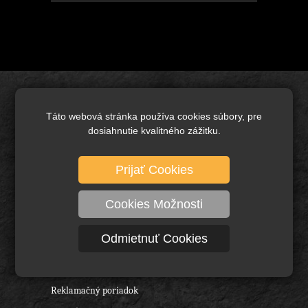
Úvod
Táto webová stránka používa cookies súbory, pre
Brusivo základné
dosiahnutie kvalitného zážitku.
Keramické brusivo
Diamantové brusivo
Prijať Cookies
Technické kefy a pílové kotúče
Cookies Možnosti
Rezné nástroje, vrtáky a frézy
Ochranné pracovné pomôcky
Odmietnuť Cookies
O nás
Obchodné podmienky
Reklamačný poriadok