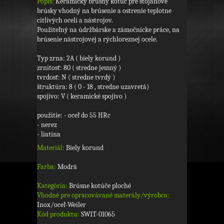
Popis:
Keramický brúsny kotúč pre stojanové
brúsky vhodný na brúsenie a ostrenie teplotne
citlivých ocelí a nástrojov.
Použiteľný na údržbárske a zámočnícke práce, na
brúsenie nástrojovej a rýchloreznej ocele.
Typ zrna: 2A ( biely korund )
zrnitosť: 80 ( stredne jemný )
tvrdosť: N ( stredne tvrdý )
štruktúra: 8 ( 0 - 18 , stredne uzavretá)
spojivo: V ( keramické spojivo )
použitie: - oceľ do 55 HRc
- nerez
- liatina
Materiál:
Biely korund
Farba:
Modrá
Kategória:
Brúsne kotúče ploché
Vhodné pre opracovávané materály/výrobca:
Inox/oceľ-Weiler
Kód produktu:
SW1T-01065