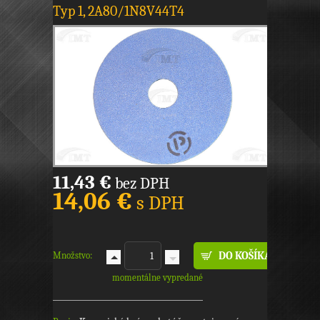
Typ 1, 2A80/1N8V44T4
11,43 €
bez DPH
14,06 €
s DPH
Množstvo:
momentálne vypredané