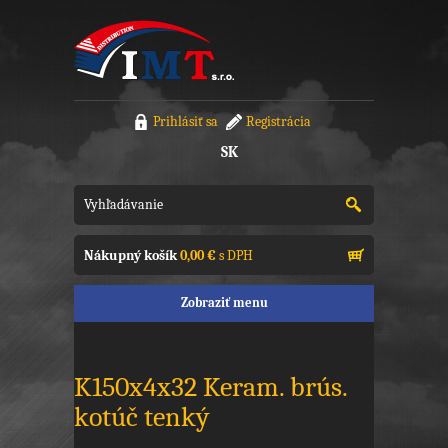
Prihlásiť sa
Registrácia
SK
Nákupný košík
0,00 €
s DPH
Zobraziť menu
K150x4x32 Keram. brús.
kotúč tenký