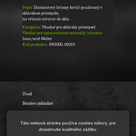
Popis:
Diamantový brúsny kotúč používaný v
sklárskom priemysle,
na vŕtanie otvorov do skla.
Kategória:
Vhodné pre sklársky priemysel
Vhodné pre opracovávané materály/výrobca:
Inox/oceľ-Weiler
Kód produktu:
SW100G-00269
Úvod
Brusivo základné
Keramické brusivo
Diamantové brusivo
Táto webová stránka používa cookies súbory, pre
dosiahnutie kvalitného zážitku.
Technické kefy a pílové kotúče