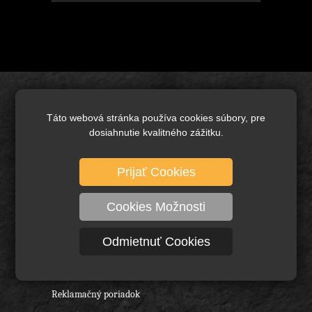
Úvod
Táto webová stránka používa cookies súbory, pre
Brusivo základné
dosiahnutie kvalitného zážitku.
Keramické brusivo
Diamantové brusivo
Prijať Cookies
Technické kefy a pílové kotúče
Cookies Možnosti
Rezné nástroje, vrtáky a frézy
Ochranné pracovné pomôcky
Odmietnuť Cookies
O nás
Obchodné podmienky
Reklamačný poriadok