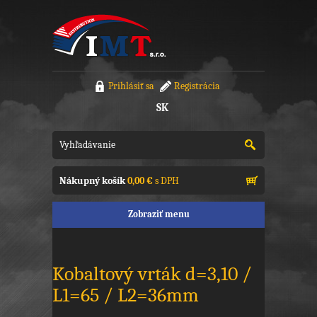
Prihlásiť sa
Registrácia
SK
Nákupný košík
0,00 €
s DPH
Zobraziť menu
Kobaltový vrták d=3,10 /
L1=65 / L2=36mm