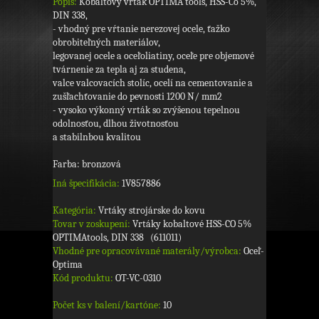
Popis:
Kobaltový vrták OPTIMA tools, HSS-Co 5%,
DIN 338,
- vhodný pre vŕtanie nerezovej ocele, ťažko
obrobiteľných materiálov,
legovanej ocele a oceľoliatiny, oceľe pre objemové
tvárnenie za tepla aj za studena,
valce valcovacích stolíc, ocelí na cementovanie a
zušľachťovanie do pevnosti 1200 N/ mm2
- vysoko výkonný vrták so zvýšenou tepelnou
odolnosťou, dlhou životnosťou
a stabilnbou kvalitou
Farba: bronzová
Iná špecifikácia:
1V857886
Kategória:
Vrtáky strojárske do kovu
Tovar v zoskupení:
Vrtáky kobaltové HSS-CO 5%
OPTIMAtools, DIN 338 (611011)
Vhodné pre opracovávané materály/výrobca:
Oceľ-
Optima
Kód produktu:
OT-VC-0310
Počet ks v balení/kartóne:
10