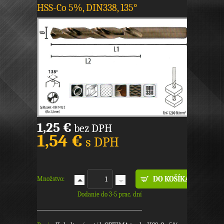
HSS-Co 5%, DIN338, 135°
1,25 €
bez DPH
1,54 €
s DPH
Množstvo:
Dodanie do 3-5 prac. dní