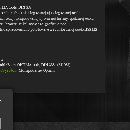
IMA tools, DIN 338,
ocele, súčiastok z legovanej aj nelegovanej ocele,
2, šedej, temperovanej aj tvárnej liatiny, spekanej ocele,
ou, bronzu, nikel-mosadze, grafitu a pod.
elne spracovaného polotovaru z rýchloreznej ocele HSS M2
vu
Gold/Black OPTIMAtools, DIN 338 (611033)
y/výrobca:
Multipoužitie-Optima
o