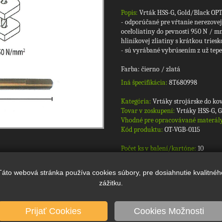
Popis:
Vrták HSS-G, Gold/Black OPT
- odporúčané pre vŕtanie nerezovej 
oceľoliatiny do pevnosti 950 N / mm
hliníkovej zliatiny s krátkou triesk
- sú vyrábané vybrúsením z už tep
Farba: čierno / zlatá
Iná špecifikácia:
8T680998
Kategória:
Vrtáky strojárske do ko
Tovar v zoskupení:
Vrtáky HSS-G, 
Vhodné pre opracovávané materál
Kód produktu:
OT-VGB-0115
Počet ks v balení/kartóne:
10
Táto webová stránka používa cookies súbory, pre dosiahnutie kvalitnéh
zážitku.
Prijať Cookies
Cookies Možnosti