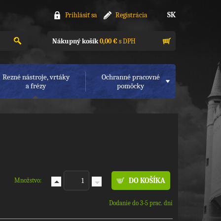
SK
Prihlásiť sa
Registrácia
Nákupný košík
0,00 €
s DPH
Rezné nástroje, vrtáky
Ochranné pracovné
a frézy
pomôcky
Množstvo:
Dodanie do 3-5 prac. dní