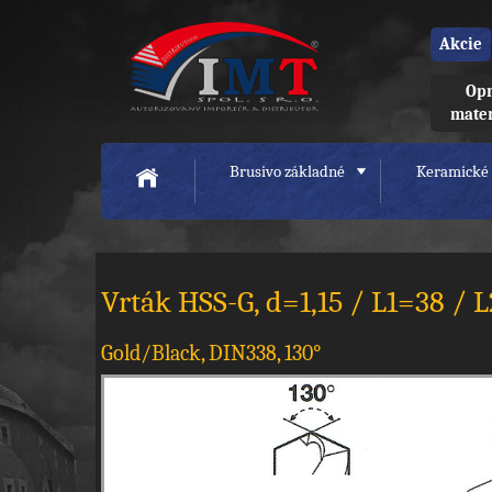
Akcie
Opr
mate
Brusivo základné
Keramické 
Vrták HSS-G, d=1,15 / L1=38 /
Gold/Black, DIN338, 130°