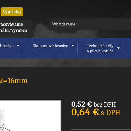
Výpredaj
acovávanie
riálu/Výrobca
brusivo
Diamantové brusivo
Technické kefy
a pílové kotúče
 L2=16mm
0,52 €
bez DPH
0,64 €
s DPH