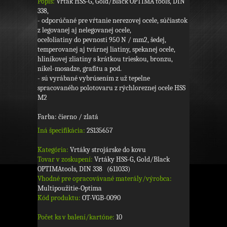
Popis:
Vrták HSS-G, Gold/Black OPTIMA tools, DIN
338,
- odporúčané pre vŕtanie nerezovej ocele, súčiastok
z legovanej aj nelegovanej ocele,
oceľoliatiny do pevnosti 950 N / mm2, šedej,
temperovanej aj tvárnej liatiny, spekanej ocele,
hliníkovej zliatiny s krátkou trieskou, bronzu,
nikel-mosadze, grafitu a pod.
- sú vyrábané vybrúsením z už tepelne
spracovaného polotovaru z rýchloreznej ocele HSS
M2
Farba: čierno / zlatá
Iná špecifikácia:
2S135657
Kategória:
Vrtáky strojárske do kovu
Tovar v zoskupení:
Vrtáky HSS-G, Gold/Black
OPTIMAtools, DIN 338 (611033)
Vhodné pre opracovávané materály/výrobca:
Multipoužitie-Optima
Kód produktu:
OT-VGB-0090
Počet ks v balení/kartóne:
10