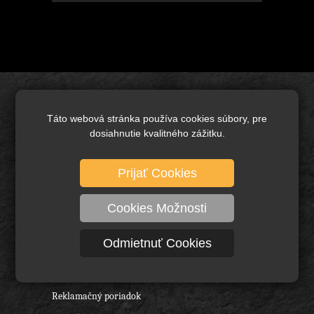
Úvod
Táto webová stránka používa cookies súbory, pre
Brusivo základné
dosiahnutie kvalitného zážitku.
Keramické brusivo
Diamantové brusivo
Prijať Cookies
Technické kefy a pílové kotúče
Cookies Možnosti
Rezné nástroje, vrtáky a frézy
Ochranné pracovné pomôcky
Odmietnuť Cookies
O nás
Obchodné podmienky
Reklamačný poriadok