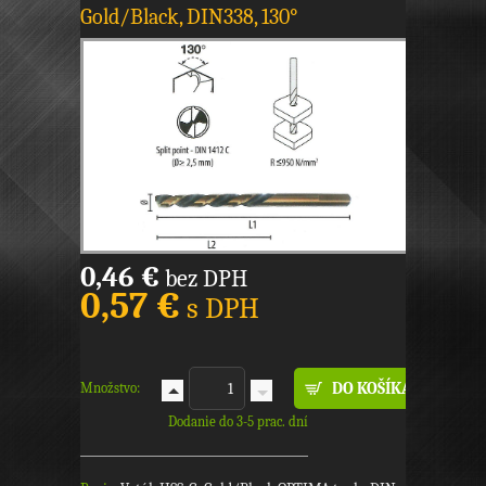
Gold/Black, DIN338, 130°
0,46 €
bez DPH
0,57 €
s DPH
Množstvo:
Dodanie do 3-5 prac. dní