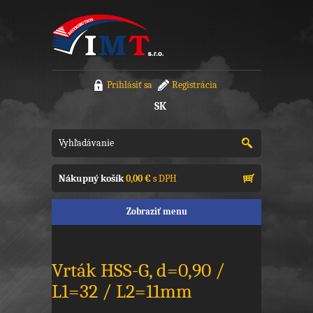
Prihlásiť sa
Registrácia
SK
Nákupný košík
0,00 €
s DPH
Zobraziť menu
Vrták HSS-G, d=0,90 /
L1=32 / L2=11mm