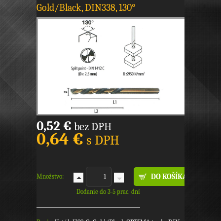
Gold/Black, DIN338, 130°
0,52 €
bez DPH
0,64 €
s DPH
Množstvo:
Dodanie do 3-5 prac. dní