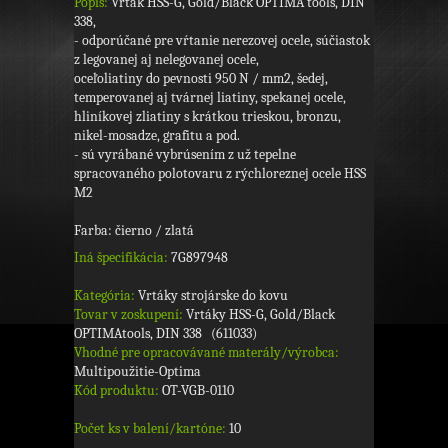
Popis:
Vrták HSS-G, Gold/Black OPTIMA tools, DIN
338,
- odporúčané pre vŕtanie nerezovej ocele, súčiastok
z legovanej aj nelegovanej ocele,
oceľoliatiny do pevnosti 950 N / mm2, šedej,
temperovanej aj tvárnej liatiny, spekanej ocele,
hliníkovej zliatiny s krátkou trieskou, bronzu,
nikel-mosadze, grafitu a pod.
- sú vyrábané vybrúsením z už tepelne
spracovaného polotovaru z rýchloreznej ocele HSS
M2
Farba: čierno / zlatá
Iná špecifikácia:
7G897948
Kategória:
Vrtáky strojárske do kovu
Tovar v zoskupení:
Vrtáky HSS-G, Gold/Black
OPTIMAtools, DIN 338 (611033)
Vhodné pre opracovávané materály/výrobca:
Multipoužitie-Optima
Kód produktu:
OT-VGB-0110
Počet ks v balení/kartóne:
10