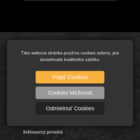
Úvod
Táto webová stránka používa cookies súbory, pre
Brusivo základné
dosiahnutie kvalitného zážitku.
Keramické brusivo
Diamantové brusivo
Prijať Cookies
Technické kefy a pílové kotúče
Cookies Možnosti
Rezné nástroje, vrtáky a frézy
Ochranné pracovné pomôcky
Odmietnuť Cookies
O nás
Obchodné podmienky
Reklamačný poriadok