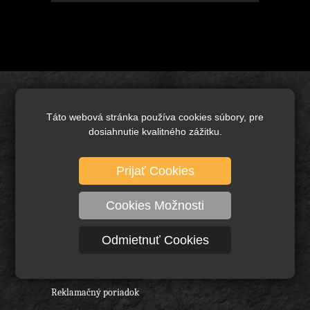
Úvod
Táto webová stránka používa cookies súbory, pre
Brusivo základné
dosiahnutie kvalitného zážitku.
Keramické brusivo
Diamantové brusivo
Prijať Cookies
Technické kefy a pílové kotúče
Cookies Možnosti
Rezné nástroje, vrtáky a frézy
Ochranné pracovné pomôcky
Odmietnuť Cookies
O nás
Obchodné podmienky
Reklamačný poriadok