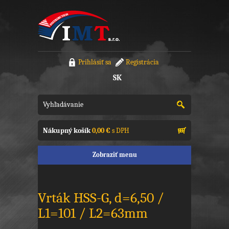
Prihlásiť sa
Registrácia
SK
Nákupný košík
0,00 €
s DPH
Zobraziť menu
Vrták HSS-G, d=6,50 /
L1=101 / L2=63mm