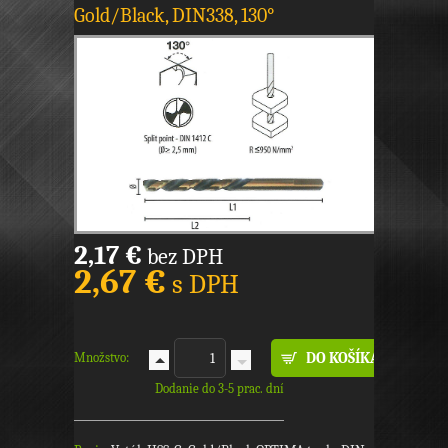
Gold/Black, DIN338, 130°
2,17 €
bez DPH
2,67 €
s DPH
Množstvo:
Dodanie do 3-5 prac. dní