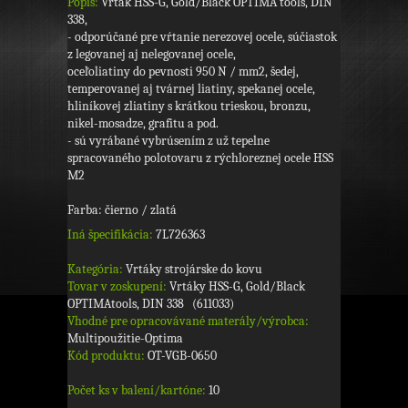
Popis:
Vrták HSS-G, Gold/Black OPTIMA tools, DIN
338,
- odporúčané pre vŕtanie nerezovej ocele, súčiastok
z legovanej aj nelegovanej ocele,
oceľoliatiny do pevnosti 950 N / mm2, šedej,
temperovanej aj tvárnej liatiny, spekanej ocele,
hliníkovej zliatiny s krátkou trieskou, bronzu,
nikel-mosadze, grafitu a pod.
- sú vyrábané vybrúsením z už tepelne
spracovaného polotovaru z rýchloreznej ocele HSS
M2
Farba: čierno / zlatá
Iná špecifikácia:
7L726363
Kategória:
Vrtáky strojárske do kovu
Tovar v zoskupení:
Vrtáky HSS-G, Gold/Black
OPTIMAtools, DIN 338 (611033)
Vhodné pre opracovávané materály/výrobca:
Multipoužitie-Optima
Kód produktu:
OT-VGB-0650
Počet ks v balení/kartóne:
10