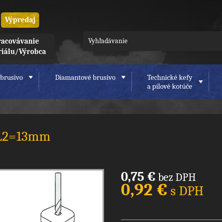
Výpredaj
acovávanie
riálu/Výrobca
brusivo
Diamantové brusivo
Technické kefy
a pílové kotúče
/ L2=13mm
0,75 €
bez DPH
0,92 €
s DPH