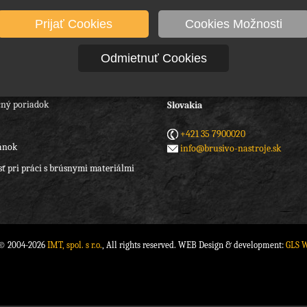
Prijať Cookies
Cookies Možnosti
Odmietnuť Cookies
IMT spol. s r.o.
Hradná 6/188
 podmienky
945 01 Komárno
ný poriadok
Slovakia
+421 35 7900020
ánok
info@brusivo-nastroje.sk
ť pri práci s brúsnymi materiálmi
 © 2004-2026
IMT, spol. s r.o.
, All rights reserved. WEB Design & development:
GLS 