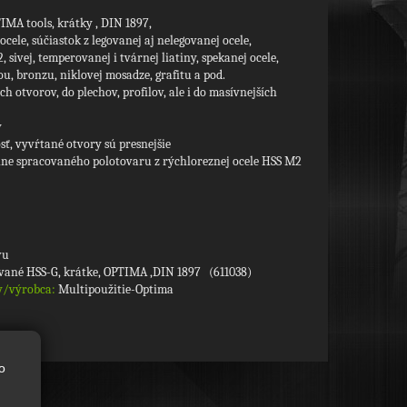
MA tools, krátky , DIN 1897,
cele, súčiastok z legovanej aj nelegovanej ocele,
sivej, temperovanej i tvárnej liatiny, spekanej ocele,
ou, bronzu, niklovej mosadze, grafitu a pod.
h otvorov, do plechov, profilov, ale i do masívnejších
y
ť, vyvŕtané otvory sú presnejšie
lne spracovaného polotovaru z rýchloreznej ocele HSS M2
vu
vané HSS-G, krátke, OPTIMA ,DIN 1897 (611038)
y/výrobca:
Multipoužitie-Optima
o