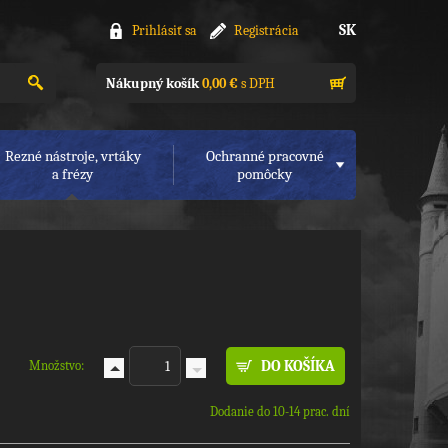
SK
Prihlásiť sa
Registrácia
Nákupný košík
0,00 €
s DPH
Rezné nástroje, vrtáky
Ochranné pracovné
a frézy
pomôcky
Množstvo:
Dodanie do 10-14 prac. dní