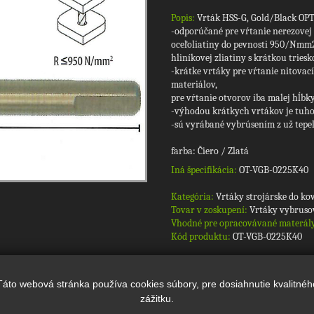
Popis:
Vrták HSS-G, Gold/Black OPTI
-odporúčané pre vŕtanie nerezovej o
oceľoliatiny do pevnosti 950/Nmm2, 
hliníkovej zliatiny s krátkou triesk
-krátke vrtáky pre vŕtanie nitovacíc
materiálov,
pre vŕtanie otvorov iba malej hĺbk
-výhodou krátkych vrtákov je tuhos
-sú vyrábané vybrúsením z už tepe
farba: Čiero / Zlatá
Iná špecifikácia:
OT-VGB-0225K40
Kategória:
Vrtáky strojárske do ko
Tovar v zoskupení:
Vrtáky vybruso
Vhodné pre opracovávané materál
Kód produktu:
OT-VGB-0225K40
Počet ks v balení/kartóne:
10
Táto webová stránka používa cookies súbory, pre dosiahnutie kvalitnéh
zážitku.