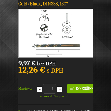
Gold/Black, DIN338, 130°
9,97 €
bez DPH
12,26 €
s DPH
Množstvo:
Dodanie do 3-5 prac. dní