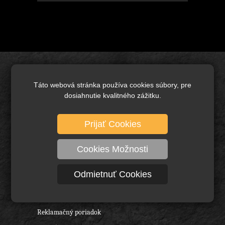
Úvod
Táto webová stránka používa cookies súbory, pre
Brusivo základné
dosiahnutie kvalitného zážitku.
Keramické brusivo
Diamantové brusivo
Prijať Cookies
Technické kefy a pílové kotúče
Cookies Možnosti
Rezné nástroje, vrtáky a frézy
Ochranné pracovné pomôcky
Odmietnuť Cookies
O nás
Obchodné podmienky
Reklamačný poriadok