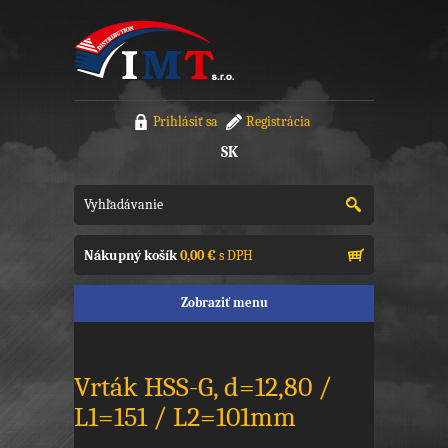
Prihlásiť sa
Registrácia
SK
Nákupný košík
0,00 €
s DPH
Zobraziť menu
Vrták HSS-G, d=12,80 /
L1=151 / L2=101mm