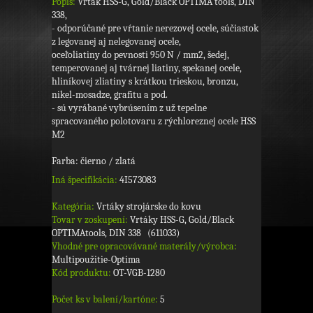
Popis:
Vrták HSS-G, Gold/Black OPTIMA tools, DIN
338,
- odporúčané pre vŕtanie nerezovej ocele, súčiastok
z legovanej aj nelegovanej ocele,
oceľoliatiny do pevnosti 950 N / mm2, šedej,
temperovanej aj tvárnej liatiny, spekanej ocele,
hliníkovej zliatiny s krátkou trieskou, bronzu,
nikel-mosadze, grafitu a pod.
- sú vyrábané vybrúsením z už tepelne
spracovaného polotovaru z rýchloreznej ocele HSS
M2
Farba: čierno / zlatá
Iná špecifikácia:
4I573083
Kategória:
Vrtáky strojárske do kovu
Tovar v zoskupení:
Vrtáky HSS-G, Gold/Black
OPTIMAtools, DIN 338 (611033)
Vhodné pre opracovávané materály/výrobca:
Multipoužitie-Optima
Kód produktu:
OT-VGB-1280
Počet ks v balení/kartóne:
5