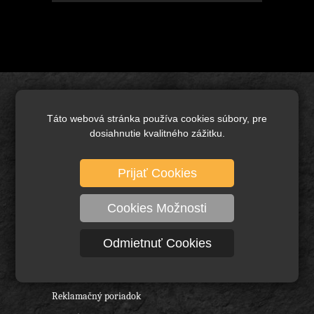
Úvod
Táto webová stránka používa cookies súbory, pre
Brusivo základné
dosiahnutie kvalitného zážitku.
Keramické brusivo
Diamantové brusivo
Prijať Cookies
Technické kefy a pílové kotúče
Cookies Možnosti
Rezné nástroje, vrtáky a frézy
Ochranné pracovné pomôcky
Odmietnuť Cookies
O nás
Obchodné podmienky
Reklamačný poriadok