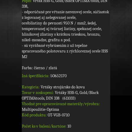
Popis:
Vrták HSS-G, Gold/Black OPTIMA tools, DIN
338,
- odporúčané pre vŕtanie nerezovej ocele, súčiastok
z legovanej aj nelegovanej ocele,
oceľoliatiny do pevnosti 950 N / mm2, šedej,
temperovanej aj tvárnej liatiny, spekanej ocele,
hliníkovej zliatiny s krátkou trieskou, bronzu,
nikel-mosadze, grafitu a pod.
- sú vyrábané vybrúsením z už tepelne
spracovaného polotovaru z rýchloreznej ocele HSS
M2
Farba: čierno / zlatá
Iná špecifikácia:
5O652170
Kategória:
Vrtáky strojárske do kovu
Tovar v zoskupení:
Vrtáky HSS-G, Gold/Black
OPTIMAtools, DIN 338 (611033)
Vhodné pre opracovávané materály/výrobca:
Multipoužitie-Optima
Kód produktu:
OT-VGB-0710
Počet ks v balení/kartóne:
10