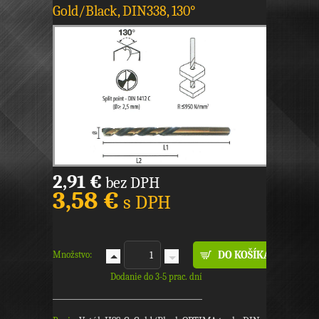
Gold/Black, DIN338, 130°
2,91 €
bez DPH
3,58 €
s DPH
Množstvo:
Dodanie do 3-5 prac. dní