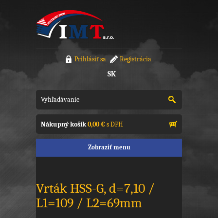
Prihlásiť sa
Registrácia
SK
Nákupný košík
0,00 €
s DPH
Zobraziť menu
Vrták HSS-G, d=7,10 /
L1=109 / L2=69mm