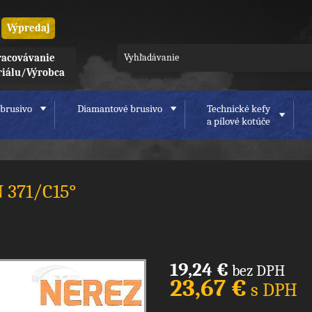
Výpredaj
acovávanie
riálu/Výrobca
brusivo
Diamantové brusivo
Technické kefy
a pílové kotúče
N 371/C15°
19,24 €
bez DPH
23,67 €
s DPH