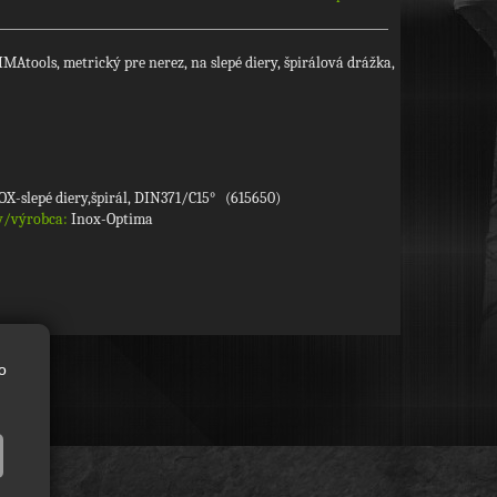
Atools, metrický pre nerez, na slepé diery, špirálová drážka,
NOX-slepé diery,špirál, DIN371/C15° (615650)
y/výrobca:
Inox-Optima
o