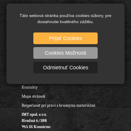
Brusivo základné
Keramické brusivo
Táto webová stránka používa cookies súbory, pre
dosiahnutie kvalitného zážitku.
Diamantové brusivo
Technické kefy a pílové kotúče
Prijať Cookies
Rezné nástroje, vrtáky a frézy
Ochranné pracovné pomôcky
Cookies Možnosti
O nás
Odmietnuť Cookies
Obchodné podmienky
Reklamačný poriadok
Kontakty
Mapa stránok
Bezpečnosť pri práci s brúsnymi materiálmi
IMT spol. s r.o.
Hradná 6/188
945 01 Komárno