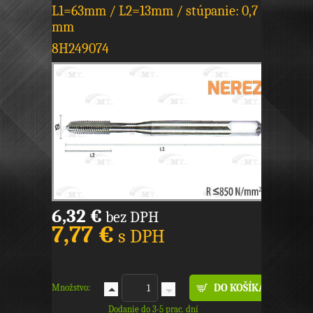
L1=63mm / L2=13mm / stúpanie: 0,7
mm
8H249074
6,32 €
bez DPH
7,77 €
s DPH
Množstvo:
Dodanie do 3-5 prac. dní