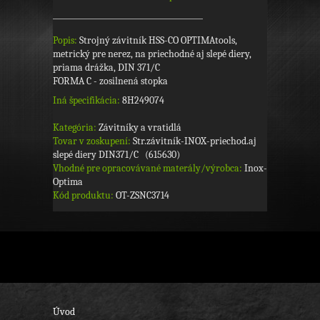
Popis:
Strojný závitník HSS-CO OPTIMAtools,
metrický pre nerez, na priechodné aj slepé diery,
priama drážka, DIN 371/C
FORMA C - zosilnená stopka
Iná špecifikácia:
8H249074
Kategória:
Závitníky a vratidlá
Tovar v zoskupení:
Str.závitník-INOX-priechod.aj
slepé diery DIN371/C (615630)
Vhodné pre opracovávané materály/výrobca:
Inox-
Optima
Kód produktu:
OT-ZSNC3714
Úvod