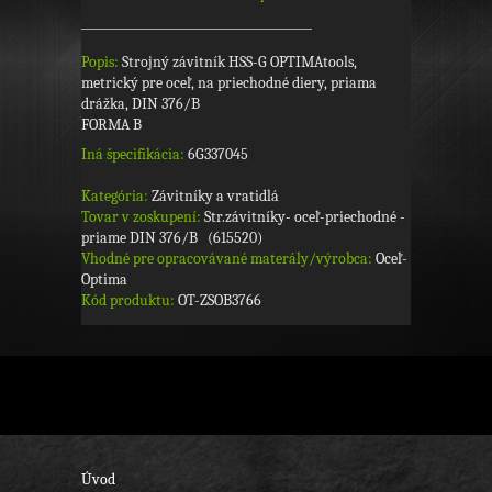
Popis:
Strojný závitník HSS-G OPTIMAtools,
metrický pre oceľ, na priechodné diery, priama
drážka, DIN 376/B
FORMA B
Iná špecifikácia:
6G337045
Kategória:
Závitníky a vratidlá
Tovar v zoskupení:
Str.závitníky- oceľ-priechodné -
priame DIN 376/B (615520)
Vhodné pre opracovávané materály/výrobca:
Oceľ-
Optima
Kód produktu:
OT-ZSOB3766
Úvod