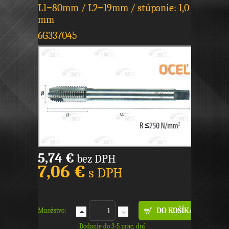
L1=80mm / L2=19mm / stúpanie: 1,0
mm
6G337045
5,74 €
bez DPH
7,06 €
s DPH
Množstvo:
Dodanie do 3-5 prac. dní