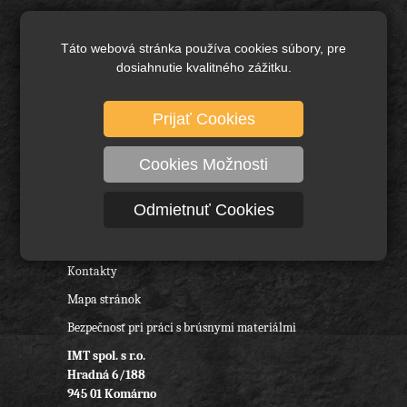
Brusivo základné
Keramické brusivo
Táto webová stránka používa cookies súbory, pre
dosiahnutie kvalitného zážitku.
Diamantové brusivo
Technické kefy a pílové kotúče
Prijať Cookies
Rezné nástroje, vrtáky a frézy
Ochranné pracovné pomôcky
Cookies Možnosti
O nás
Odmietnuť Cookies
Obchodné podmienky
Reklamačný poriadok
Kontakty
Mapa stránok
Bezpečnosť pri práci s brúsnymi materiálmi
IMT spol. s r.o.
Hradná 6/188
945 01 Komárno