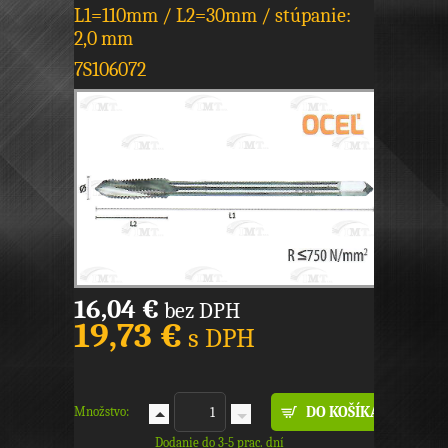
L1=110mm / L2=30mm / stúpanie:
2,0 mm
7S106072
16,04 €
bez DPH
19,73 €
s DPH
Množstvo:
Dodanie do 3-5 prac. dní