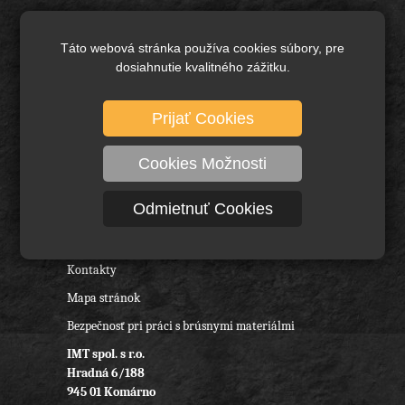
Brusivo základné
Keramické brusivo
Táto webová stránka používa cookies súbory, pre
dosiahnutie kvalitného zážitku.
Diamantové brusivo
Technické kefy a pílové kotúče
Prijať Cookies
Rezné nástroje, vrtáky a frézy
Ochranné pracovné pomôcky
Cookies Možnosti
O nás
Odmietnuť Cookies
Obchodné podmienky
Reklamačný poriadok
Kontakty
Mapa stránok
Bezpečnosť pri práci s brúsnymi materiálmi
IMT spol. s r.o.
Hradná 6/188
945 01 Komárno