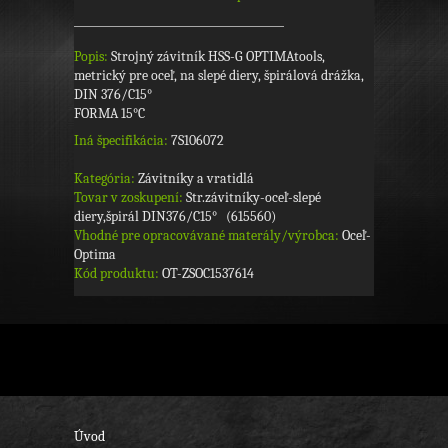
Popis:
Strojný závitník HSS-G OPTIMAtools,
metrický pre oceľ, na slepé diery, špirálová drážka,
DIN 376/C15°
FORMA 15°C
Iná špecifikácia:
7S106072
Kategória:
Závitníky a vratidlá
Tovar v zoskupení:
Str.závitníky-oceľ-slepé
diery,špirál DIN376/C15° (615560)
Vhodné pre opracovávané materály/výrobca:
Oceľ-
Optima
Kód produktu:
OT-ZSOC1537614
Úvod