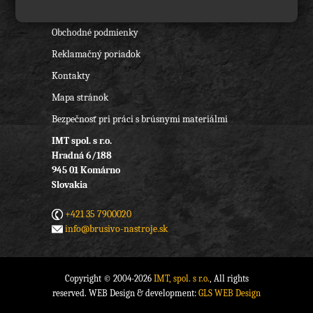
O nás
Obchodné podmienky
Reklamačný poriadok
Kontakty
Mapa stránok
Bezpečnosť pri práci s brúsnymi materiálmi
IMT spol. s r.o.
Hradná 6/188
945 01 Komárno
Slovakia
+421 35 7900020
info@brusivo-nastroje.sk
Copyright © 2004-2026
IMT, spol. s r.o.
, All rights
reserved. WEB Design & development:
GLS WEB Design