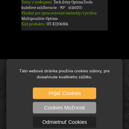
Tovar v zoskupení:
Tech.frézy OptimaTools-
kužeľové zahlbovacie - 90° (616020)
Vhodné pre opracovávané materály/výrobca:
Multipoužitie-Optima
Kód produktu:
OT-K1206S06
Táto webová stránka používa cookies súbory, pre
Úvod
dosiahnutie kvalitného zážitku.
Brusivo základné
Keramické brusivo
Prijať Cookies
Diamantové brusivo
Technické kefy a pílové kotúče
Cookies Možnosti
Rezné nástroje, vrtáky a frézy
Odmietnuť Cookies
Ochranné pracovné pomôcky