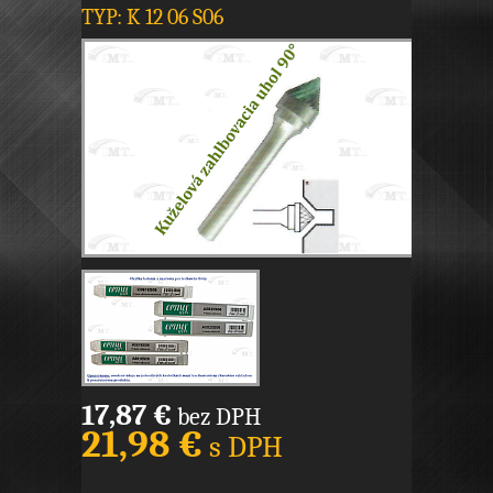
TYP: K 12 06 S06
17,87 €
bez DPH
21,98 €
s DPH