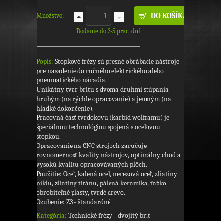
Množstvo:
Dodanie do 3-5 prac. dní
Popis:
Stopkové frézy sú presné obrábacie nástroje
pre nasadenie do ručného elektrického alebo
pneumatického náradia.
Unikátny tvar britu s dvoma druhmi stúpania -
hrubým (na rýchle opracovanie) a jemným (na
hladké dokončenie).
Pracovná časť tvrdokovu (karbid wolframu) je
špeciálnou technológiou spojená s oceľovou
stopkou.
Opracovanie na CNC strojoch zaručuje
rovnomernosť kvality nástrojov, optimálny chod a
vysokú kvalitu opracovávaných plôch.
Použitie: Oceľ, kalená oceľ, nerezová oceľ, zliatiny
niklu, zliatiny titánu, pálená keramika, ťažko
obrobiteľné plasty, tvrdé drevo.
Ozubenie: Z3 - štandardné
Kategória:
Technické frézy - dvojitý brit