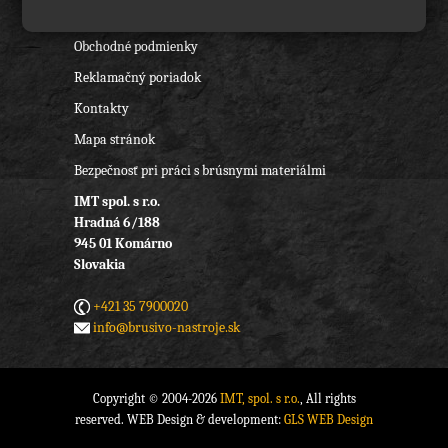
O nás
Obchodné podmienky
Reklamačný poriadok
Kontakty
Mapa stránok
Bezpečnosť pri práci s brúsnymi materiálmi
IMT spol. s r.o.
Hradná 6/188
945 01 Komárno
Slovakia
+421 35 7900020
info@brusivo-nastroje.sk
Copyright © 2004-2026
IMT, spol. s r.o.
, All rights
reserved. WEB Design & development:
GLS WEB Design