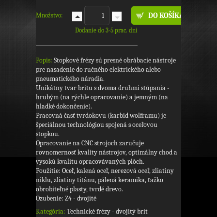
Množstvo:
Dodanie do 3-5 prac. dní
Popis:
Stopkové frézy sú presné obrábacie nástroje
pre nasadenie do ručného elektrického alebo
pneumatického náradia.
Unikátny tvar britu s dvoma druhmi stúpania -
hrubým (na rýchle opracovanie) a jemným (na
hladké dokončenie).
Pracovná časť tvrdokovu (karbid wolframu) je
špeciálnou technológiou spojená s oceľovou
stopkou.
Opracovanie na CNC strojoch zaručuje
rovnomernosť kvality nástrojov, optimálny chod a
vysokú kvalitu opracovávaných plôch.
Použitie: Oceľ, kalená oceľ, nerezová oceľ, zliatiny
niklu, zliatiny titánu, pálená keramika, ťažko
obrobiteľné plasty, tvrdé drevo.
Ozubenie: Z4 - dvojité
Kategória:
Technické frézy - dvojitý brit