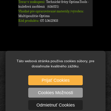
Tovar v zoskupení:
Technické frézy OptimaTools -
kužeľová zaoblená (616021)
Vhodné pre opracovávané materály/výrobca:
Multipoužitie-Optima
Kód produktu:
OT-L0612S03
Táto webová stránka používa cookies súbory, pre
Úvod
dosiahnutie kvalitného zážitku.
Brusivo základné
Keramické brusivo
Prijať Cookies
Diamantové brusivo
Technické kefy a pílové kotúče
Cookies Možnosti
Rezné nástroje, vrtáky a frézy
Odmietnuť Cookies
Ochranné pracovné pomôcky