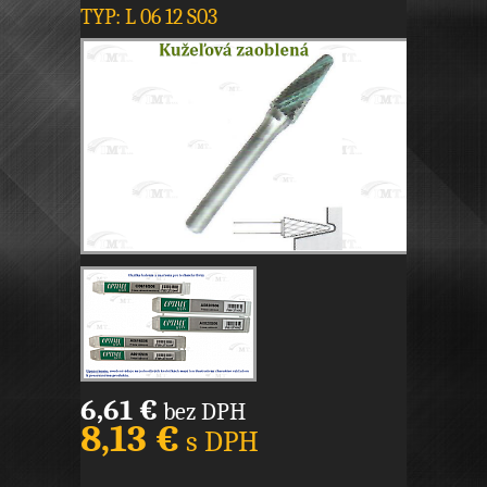
TYP: L 06 12 S03
6,61 €
bez DPH
8,13 €
s DPH