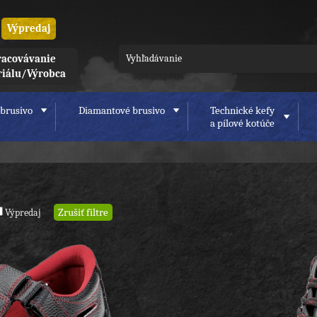
Výpredaj
acovávanie
riálu/Výrobca
brusivo
Diamantové brusivo
Technické kefy
a pílové kotúče
Výpredaj