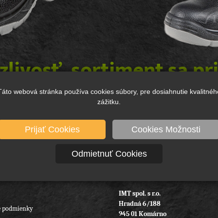
Táto webová stránka používa cookies súbory, pre dosiahnutie kvalitnéh
zážitku.
výraz, skratku výrazu, ...
Prijať Cookies
Cookies Možnosti
Odmietnuť Cookies
IMT spol. s r.o.
Hradná 6/188
 podmienky
945 01 Komárno