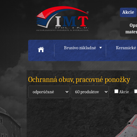
Akcie
Opr
mate
Brusivo základné
Keramické 
Ochranná obuv, pracovné ponožky
Akcie