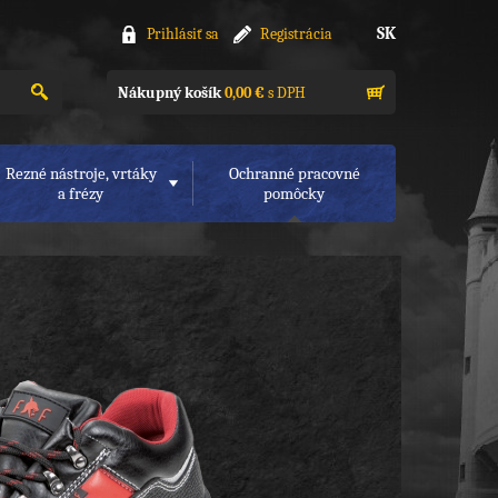
SK
Prihlásiť sa
Registrácia
Nákupný košík
0,00 €
s DPH
Rezné nástroje, vrtáky
Ochranné pracovné
a frézy
pomôcky