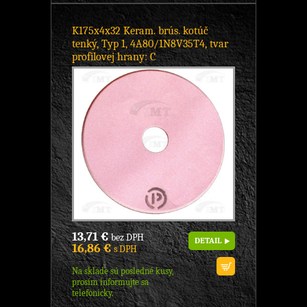
K175x4x32 Keram. brús. kotúč
tenký, Typ 1, 4A80/1N8V35T4, tvar
profilovej hrany: C
13,71 €
bez DPH
DETAIL
16,86 €
s DPH
Na sklade sú posledné kusy,
prosím informujte sa
telefonicky.