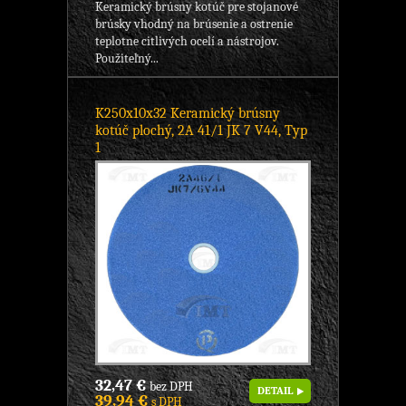
Keramický brúsny kotúč pre stojanové
brúsky vhodný na brúsenie a ostrenie
teplotne citlivých ocelí a nástrojov.
Použiteľný...
K250x10x32 Keramický brúsny
kotúč plochý, 2A 41/1 JK 7 V44, Typ
1
32,47 €
bez DPH
DETAIL
39,94 €
s DPH