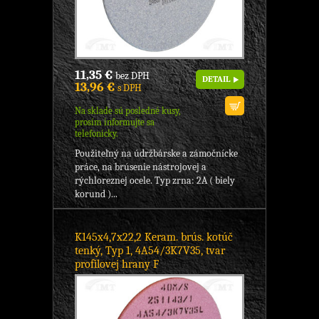
11,35 €
bez DPH
DETAIL
13,96 €
s DPH
Na sklade sú posledné kusy,
prosím informujte sa
telefonicky.
Použiteľný na údržbárske a zámočnícke
práce, na brúsenie nástrojovej a
rýchloreznej ocele. Typ zrna: 2A ( biely
korund )...
K145x4,7x22,2 Keram. brús. kotúč
tenký, Typ 1, 4A54/3K7V35, tvar
profilovej hrany F