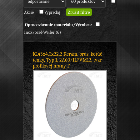
Akcie
Výpredaj
Opracovávanie materiálu/Výrobca:
Inox/oceľ-Weiler (6)
K145x4,0x22,2 Keram. brús. kotúč
tenký, Typ 1, 2A60/1L7VM12, tvar
profilovej hrany F