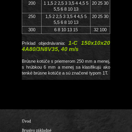
200
1 1,5 2 2,5 3 3,5 4 4,5 5
20 25 30
5,5 6 8 10 13
250
1,5 2 2,5 3 3,5 4 4,5 5
20 25 30
5,5 6 8 10 13
300
6 8 10 13 15
32 100
1-C 150x10x20
Príklad objednávania:
4A80/3N8V35, 40 m/s
Brúsne kotúče s priemerom 250 mm a menej,
s hrúbkou 6 mm a menej sa klasifikujú ako
tenké brúsne kotúče a sú značené typom 1T.
Úvod
Brusivo základné