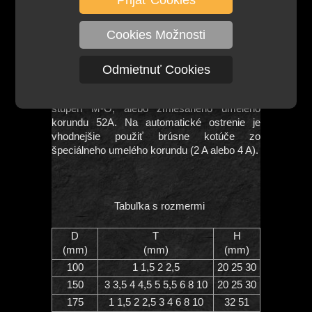
opotrebovanie kotúča. Na automatické
ostrenie sú vhodnejšie mäkkšie kotúče, tlak je
Cookies Možnosti
rovnomerný a zabráni sa tak prehriatiu alebo
spáleniu zubov píly.
Odmietnuť Cookies
Na ručné ostrenie odporúčame použiť
brúsne kotúče z normalkorundu (A alebo 3 A),
stupeň M-O, alebo zmiešaného umelého
korundu 52A. Na automatické ostrenie je
vhodnejšie použiť brúsne kotúče zo
špeciálneho umelého korundu (2 A alebo 4 A).
Tabuľka s rozmermi
D
T
H
(mm)
(mm)
(mm)
100
1 1,5 2 2,5
20 25 30
150
3 3,5 4 4,5 5 5,5 6 8 10
20 25 30
175
1 1,5 2 2,5 3 4 6 8 10
32 51