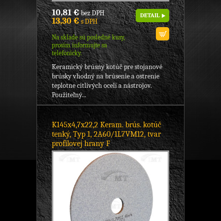
10,81 €
bez DPH
DETAIL
13,30 €
s DPH
Na sklade sú posledné kusy,
prosím informujte sa
telefonicky.
Keramický brúsny kotúč pre stojanové
brúsky vhodný na brúsenie a ostrenie
teplotne citlivých ocelí a nástrojov.
Použiteľný...
K145x4,7x22,2 Keram. brús. kotúč
tenký, Typ 1, 2A60/1L7VM12, tvar
profilovej hrany F