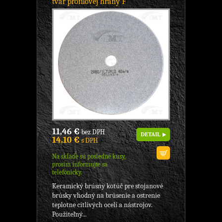
tvar profilovej hrany F
11,46 €
bez DPH
DETAIL
14,10 €
s DPH
Na sklade sú posledné kusy,
prosím informujte sa
telefonicky.
Keramický brúsny kotúč pre stojanové
brúsky vhodný na brúsenie a ostrenie
teplotne citlivých ocelí a nástrojov.
Použiteľný...