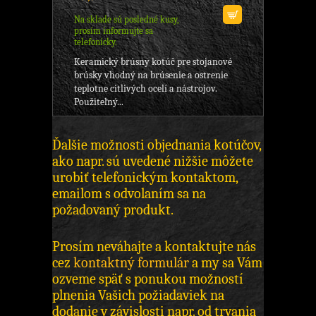
Na sklade sú posledné kusy,
prosím informujte sa
telefonicky.
Keramický brúsny kotúč pre stojanové
brúsky vhodný na brúsenie a ostrenie
teplotne citlivých ocelí a nástrojov.
Použiteľný...
Ďalšie možnosti objednania kotúčov,
ako napr. sú uvedené nižšie môžete
urobiť telefonickým kontaktom,
emailom s odvolaním sa na
požadovaný produkt.
Prosím neváhajte a kontaktujte nás
cez
kontaktný formulár
a my sa Vám
ozveme späť s ponukou možností
plnenia Vašich požiadaviek na
dodanie v závislosti napr. od trvania