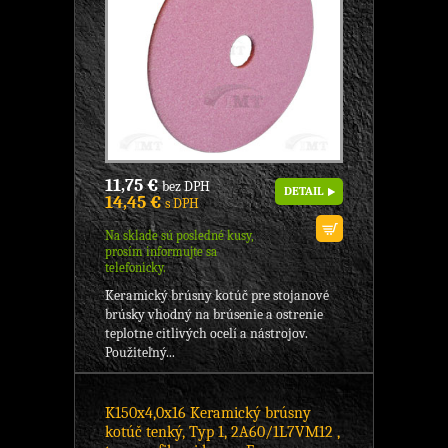
11,75 €
bez DPH
DETAIL
14,45 €
s DPH
Na sklade sú posledné kusy,
prosím informujte sa
telefonicky.
Keramický brúsny kotúč pre stojanové
brúsky vhodný na brúsenie a ostrenie
teplotne citlivých ocelí a nástrojov.
Použiteľný...
K150x4,0x16 Keramický brúsny
kotúč tenký, Typ 1, 2A60/1L7VM12 ,