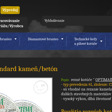
Výpredaj
acovávanie
riálu/Výrobca
brusivo
Diamantové brusivo
Technické kefy
a pílové kotúče
tandard kameň/betón
rezné kotúče "
OPTIMAf
Popis:
-
typ prevedenia:41, zloženie: C
- sú vhodné na rezanie kameňa,
ďalších stavebných materiálov
- vysoký výkon, dlhá životnosť
Použitie rezných ko