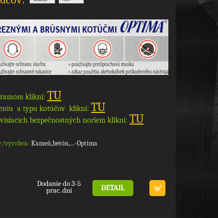
TU
gramom klikni:
TU
eniu a typu kotúčov klikni:
TU
visiacich bezpečnostných noriem klikni:
y/výrobca:
Kameň,betón,...-Optima
Dodanie do 3-5
DETAIL
prac. dní