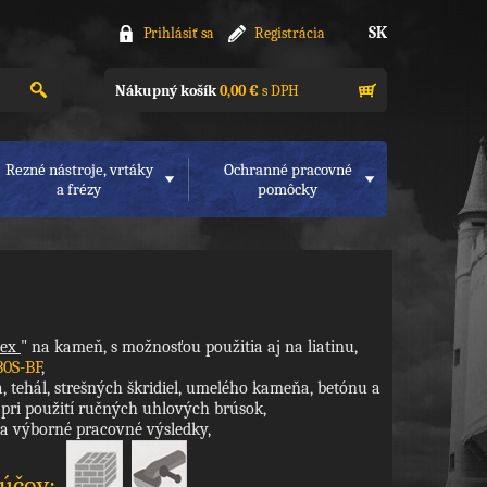
SK
Prihlásiť sa
Registrácia
Nákupný košík
0,00 €
s DPH
Rezné nástroje, vrtáky
Ochranné pracovné
a frézy
pomôcky
lex
"
na kameň, s možnosťou použitia aj na liatinu,
30S-BF
,
 tehál, strešných škridiel, umelého kameňa, betónu a
 pri použití ručných uhlových brúsok,
 a výborné pracovné výsledky,
túčov: