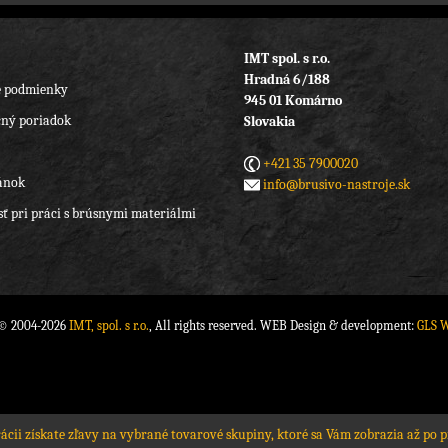
IMT spol. s r.o.
Hradná 6/188
 podmienky
945 01 Komárno
ný poriadok
Slovakia
+421 35 7900020
ánok
info@brusivo-nastroje.sk
ť pri práci s brúsnymi materiálmi
 © 2004-2026
IMT, spol. s r.o.
, All rights reserved. WEB Design & development:
GLS 
rácii získate zľavy na vybrané tovarové skupiny, ktoré sa Vám zobrazia až po p