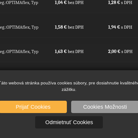
teg.:OPTIMAflex, Typ
1,04 €
bez DPH
1,28 €
s DPH
teg.:OPTIMAflex, Typ
1,58 €
bez DPH
1,94 €
s DPH
teg.:OPTIMAflex, Typ
1,63 €
bez DPH
2,00 €
s DPH
teg.:OPTIMAflex, Typ
2,31 €
bez DPH
2,84 €
s DPH
Táto webová stránka používa cookies súbory, pre dosiahnutie kvalitnéh
zážitku.
Prijať Cookies
Cookies Možnosti
Odmietnuť Cookies