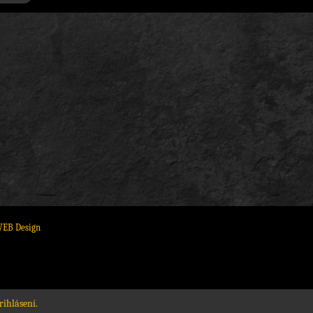
WEB Design
rihlásení.