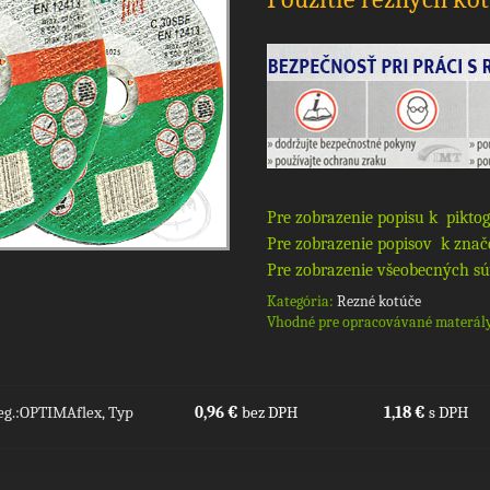
Pre zobrazenie popisu k pikto
Pre zobrazenie popisov k znač
Pre zobrazenie všeobecných sú
Kategória:
Rezné kotúče
Vhodné pre opracovávané materál
teg.:OPTIMAflex, Typ
0,96 €
bez DPH
1,18 €
s DPH