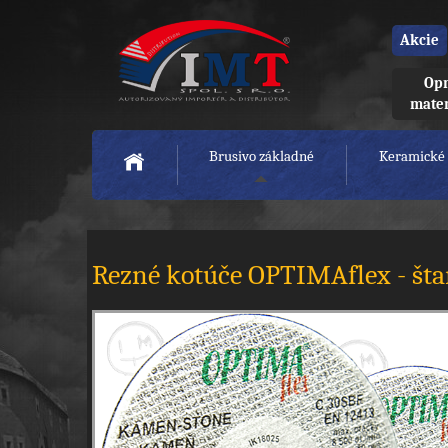
Akcie
Opr
mate
Brusivo základné
Keramické 
Rezné kotúče OPTIMAflex - š