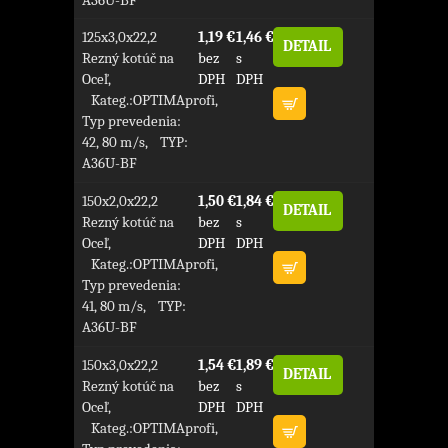
125x3,0x22,2
1,19 €
1,46 €
DETAIL
Rezný kotúč na
bez
s
Oceľ,
DPH
DPH
Kateg.:OPTIMAprofi,
Typ prevedenia:
42, 80 m/s, TYP:
A36U-BF
150x2,0x22,2
1,50 €
1,84 €
DETAIL
Rezný kotúč na
bez
s
Oceľ,
DPH
DPH
Kateg.:OPTIMAprofi,
Typ prevedenia:
41, 80 m/s, TYP:
A36U-BF
150x3,0x22,2
1,54 €
1,89 €
DETAIL
Rezný kotúč na
bez
s
Oceľ,
DPH
DPH
Kateg.:OPTIMAprofi,