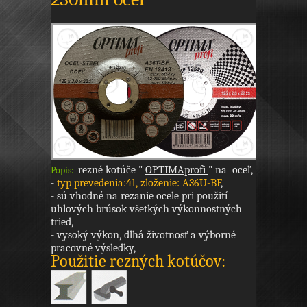
rezné kotúče "
OPTIMAprofi
"
na oceľ,
Popis:
-
typ prevedenia:41, zloženie: A36U-BF
,
- sú vhodné na rezanie ocele pri použití
uhlových brúsok všetkých výkonnostných
tried,
- vysoký výkon, dlhá životnosť a výborné
pracovné výsledky,
Použitie rezných kotúčov: