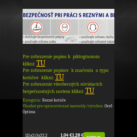
Pre zobrazenie popisu k piktogramom
TU
klikni:
Pre zobrazenie popisov k značeniu a typu
TU
kotúčov klikni:
Pre zobrazenie všeobecných súvisiacich
TU
bezpečnostných noriem klikni:
Kategória:
Rezné kotúče
Vhodné pre opracovávané materály/výrobca:
Oceľ-
Optima
115x2,0x22,2
1,04 €
1,28 €