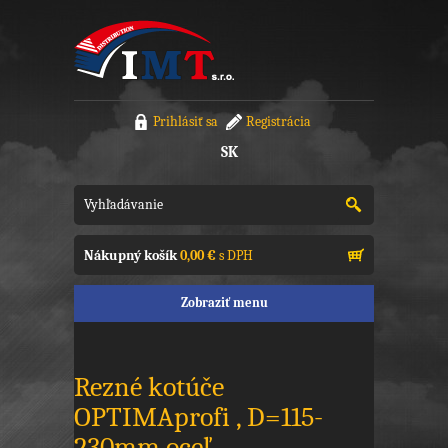
Prihlásiť sa
Registrácia
SK
Nákupný košík
0,00 €
s DPH
Zobraziť menu
Rezné kotúče
OPTIMAprofi , D=115-
230mm oceľ