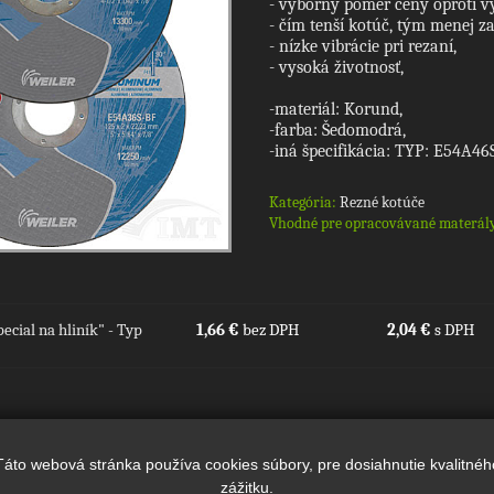
- výborný pomer ceny oproti v
- čím tenší kotúč, tým menej z
- nízke vibrácie pri rezaní,
- vysoká životnosť,
-materiál: Korund,
-farba: Šedomodrá,
-iná špecifikácia: TYP: E54A46S
Kategória:
Rezné kotúče
Vhodné pre opracovávané materál
cial na hliník" - Typ
1,66 €
bez DPH
2,04 €
s DPH
Táto webová stránka používa cookies súbory, pre dosiahnutie kvalitnéh
zážitku.