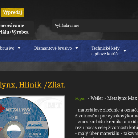
Výpredaj
acovávanie
riálu/Výrobca
brusivo
Diamantové brusivo
Technické kefy
a pílové kotúče
ynx, Hliník /Zliat.
- Weiler - Metalynx Max 
Popis:
- materiálové zloženie a označ
životnosťou pre vysokovýkonné
- zmes karbidu kremíka a oxidu
rezu počas celej životnosti kotú
- malý úber materiálu - takzva