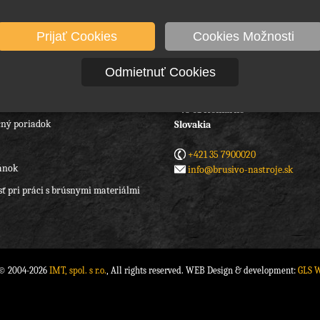
Prijať Cookies
Cookies Možnosti
Odmietnuť Cookies
IMT spol. s r.o.
Hradná 6/188
 podmienky
945 01 Komárno
ný poriadok
Slovakia
+421 35 7900020
ánok
info@brusivo-nastroje.sk
ť pri práci s brúsnymi materiálmi
 © 2004-2026
IMT, spol. s r.o.
, All rights reserved. WEB Design & development:
GLS 