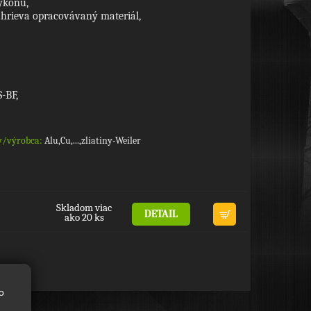
ýkonu,
ahrieva opracovávaný materiál,
-BF,
y/výrobca:
Alu,Cu,...,zliatiny-Weiler
Skladom viac
DETAIL
ako 20 ks
o