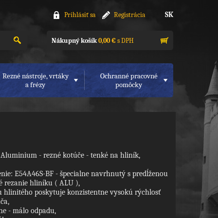
SK
Prihlásiť sa
Registrácia
Nákupný košík
0,00 €
s DPH
Rezné nástroje, vrtáky
Ochranné pracovné
a frézy
pomôcky
Aluminium - rezné kotúče - tenké na hliník,
enie: E54A46S-BF - špecialne navrhnutý s predĺženou
 rezanie hliníku ( ALU ),
 hlinitého poskytuje konzistentne vysokú rýchlosť
ča,
ne - málo odpadu,