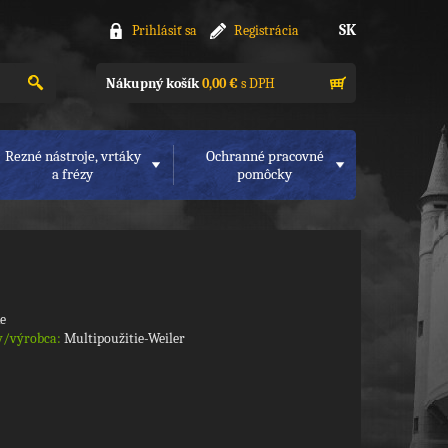
SK
Prihlásiť sa
Registrácia
Nákupný košík
0,00 €
s DPH
Rezné nástroje, vrtáky
Ochranné pracovné
a frézy
pomôcky
ke
y/výrobca:
Multipoužitie-Weiler