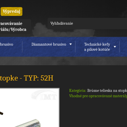
Výpredaj
acovávanie
riálu/Výrobca
brusivo
Diamantové brusivo
Technické kefy
a pílové kotúče
topke - TYP: 52H
Kategória:
Brúsne telieska na stop
Vhodné pre opracovávané materál