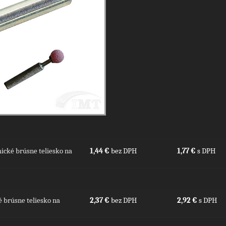
cké brúsne teliesko na
1,44 €
bez DPH
1,77 €
s DPH
 brúsne teliesko na
2,37 €
bez DPH
2,92 €
s DPH