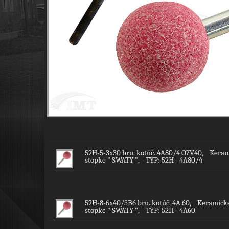
52H-5-3x30 bru. kotúč. 4A80/4 O7V40, Kerami
stopke " SWATY ", TYP: 52H - 4A80/4
52H-8-6x40/3B6 bru. kotúč. 4A 60, Keramické
stopke " SWATY ", TYP: 52H - 4A60