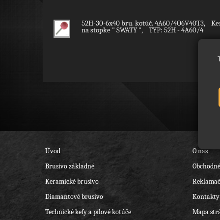
52H-30-6x40 bru. kotúč. 4A60/4O6V40T3, Ker
na stopke " SWATY ", TYP: 52H - 4A60/4
Úvod
O nás
Brusivo základné
Obchodné
Keramické brusivo
Reklamač
Diamantové brusivo
Kontakty
Technické kefy a pílové kotúče
Mapa str