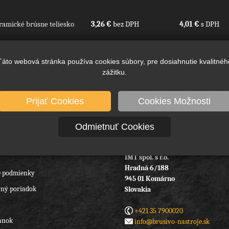
amické brúsne teliesko
3,26 €
bez DPH
4,01 €
s DPH
Táto webová stránka používa cookies súbory, pre dosiahnutie kvalitnéh
zážitku.
Prijať Cookies
Cookies Možnosti
Odmietnuť Cookies
IMT spol. s r.o.
Hradná 6/188
 podmienky
945 01 Komárno
ný poriadok
Slovakia
+421 35 7900020
ánok
info@brusivo-nastroje.sk