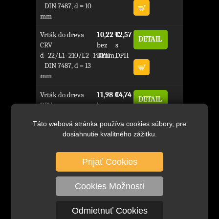
DIN 7487, d = 10
mm
Vrták do dreva
10,22 €
12,57 €
DETAIL
CRV
bez
s
d=22/L1=210/L2=140mm,
DPH
DPH
DIN 7487, d = 13
mm
Vrták do dreva
11,98 €
14,74 €
DETAIL
CRV
bez
s
d=24/L1=215/L2=140mm,
DPH
DPH
Táto webová stránka používa cookies súbory, pre
DIN 7487, d = 13
dosiahnutie kvalitného zážitku.
mm
Vrták do dreva
13,99 €
17,21 €
DETAIL
Prijať Cookies
CRV
bez
s
d=26/L1=215/L2=140mm,
DPH
DPH
Cookies Možnosti
DIN 7487, d = 13
mm
Odmietnuť Cookies
Vrták do dreva
17,02 €
20,93 €