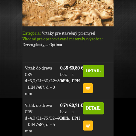
Kategória:
Vrtáky pre stavebný priemysel
Vhodné pre opracovávané materály/výrobca:
Drevo,plasty,...-Optima
Vrták do dreva
0,65 €
0,80 €
DETAIL
CRV
bez
s
d=3,0/L1=60/L2=30mm,
DPH
DPH
DIN 7487, d = 3
mm
Vrták do dreva
0,74 €
0,91 €
DETAIL
CRV
bez
s
d=4,0/L1=75/L2=40mm,
DPH
DPH
DIN 7487, d = 4
mm