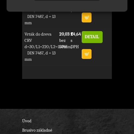
DETAIL
CRV
bez
s
d=20/L1=220/L2=150mm,
DPH
DPH
DIN 7487, d = 13
mm
Vrták do dreva
20,03 €
24,64 €
DETAIL
CRV
bez
s
d=30/L1=220/L2=150mm,
DPH
DPH
DIN 7487, d = 13
mm
Úvod
Brusivo základné