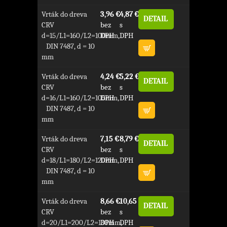
Vrták do dreva
3,96 €
4,87 €
DETAIL
CRV
bez
s
d=15/L1=160/L2=100mm,
DPH
DPH
DIN 7487, d = 10
mm
Vrták do dreva
4,24 €
5,22 €
DETAIL
CRV
bez
s
d=16/L1=160/L2=105mm,
DPH
DPH
DIN 7487, d = 10
mm
Vrták do dreva
7,15 €
8,79 €
DETAIL
CRV
bez
s
d=18/L1=180/L2=120mm,
DPH
DPH
DIN 7487, d = 10
mm
Vrták do dreva
8,66 €
10,65 €
DETAIL
CRV
bez
s
d=20/L1=200/L2=130mm,
DPH
DPH