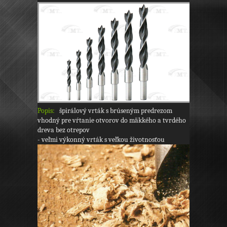
Popis:
špirálový vrták s brúseným predrezom
vhodný pre vŕtanie otvorov do mäkkého a tvrdého
dreva bez otrepov
- veľmi výkonný vrták s veľkou životnosťou