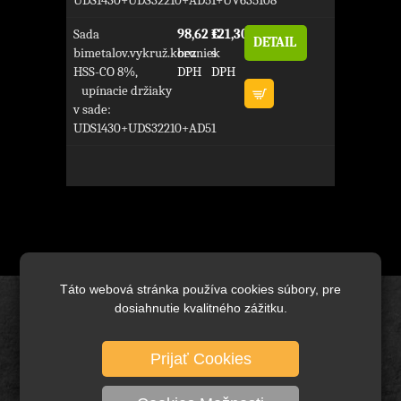
UDS1430+UDS32210+AD51+UV635108
Sada
98,62 €
121,30 €
DETAIL
bimetalov.vykruž.koruniek
bez
s
HSS-CO 8%,
DPH
DPH
upínacie držiaky
v sade:
UDS1430+UDS32210+AD51
Táto webová stránka používa cookies súbory, pre
dosiahnutie kvalitného zážitku.
Úvod
Brusivo základné
Prijať Cookies
Keramické brusivo
Diamantové brusivo