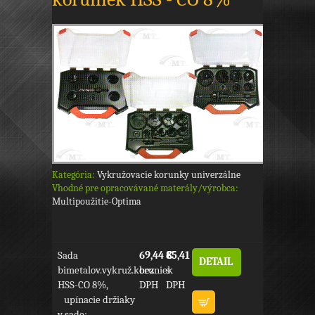
Kategória:
Vykružovacie korunky univerzálne
Vhodné pre opracovávané materály/výrobca:
Multipoužitie-Optima
Sada
69,44 €
85,41 €
DETAIL
bimetalov.vykruž.koruniek
bez
s
HSS-CO 8%,
DPH
DPH
upínacie držiaky
v sade: