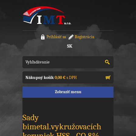
Prihlásiť sa
Registrácia
SK
Nákupný košík
0,00 €
s DPH
Zobraziť menu
Sady
bimetal.vykružovacích
koruniek HSS - CO 8%