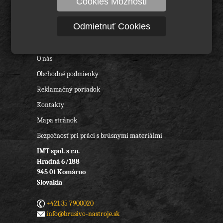
Cookies Možnosti
Technické kefy a pílové kotúče
Odmietnuť Cookies
Rezné nástroje, vrtáky a frézy
Ochranné pracovné pomôcky
O nás
Obchodné podmienky
Reklamačný poriadok
Kontakty
Mapa stránok
Bezpečnosť pri práci s brúsnymi materiálmi
IMT spol. s r.o.
Hradná 6/188
945 01 Komárno
Slovakia
+421 35 7900020
info@brusivo-nastroje.sk