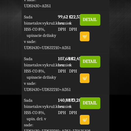
UDS1430+AD51
Sada
99,62 €
122,53 €
DETAIL
bimetalov.vykruž.koruniek
bez
s
HSS-CO 8%,
DPH
DPH
upínacie držiaky
v sade:
UDS1430+UDS32210+AD51
Sada
107,68 €
132,45 €
DETAIL
bimetalov.vykruž.koruniek
bez
s
HSS-CO 8%,
DPH
DPH
upínacie držiaky
v sade:
UDS1430+UDS32210+AD51
Sada
140,88 €
173,28 €
DETAIL
bimetalov.vykruž.koruniek
bez
s
HSS-CO 8%,
DPH
DPH
upín. drž. v
sade: