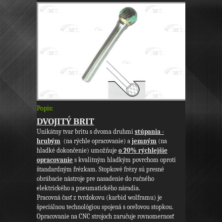
Popis:
DVOJITÝ BRIT
Unikátny tvar britu s dvoma druhmi
stúpania -
hrubým
(na rýchle opracovanie) a
jemným
(na
hladké dokončenie) umožňuje
o 20% rýchlejšie
opracovanie
s kvalitným hladkým povrchom oproti
štandardným frézkam. Stopkové frézy sú presné
obrábacie nástroje pre nasadenie do ručného
elektrického a pneumatického náradia.
Pracovná časť z tvrdokovu (karbid wolframu) je
špeciálnou technológiou spojená s oceľovou stopkou.
Opracovanie na CNC strojoch zaručuje rovnomernosť