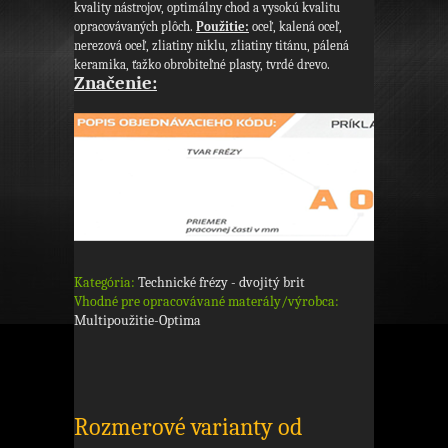
kvality nástrojov, optimálny chod a vysokú kvalitu
opracovávaných plôch.
Použitie:
oceľ, kalená oceľ,
nerezová oceľ, zliatiny niklu, zliatiny titánu, pálená
keramika, ťažko obrobiteľné plasty, tvrdé drevo.
Značenie:
Kategória:
Technické frézy - dvojitý brit
Vhodné pre opracovávané materály/výrobca:
Multipoužitie-Optima
Rozmerové varianty od