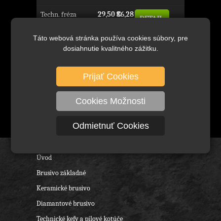
Techn. fréza
29,50 €
36,28 €
DETAIL
guľová 16x14-06,
bez
s
TYP: D 16 14 S06
DPH
DPH
Táto webová stránka používa cookies súbory, pre
dosiahnutie kvalitného zážitku.
Prijať Cookies
Cookies Možnosti
Odmietnuť Cookies
Úvod
Brusivo základné
Keramické brusivo
Diamantové brusivo
Technické kefy a pílové kotúče